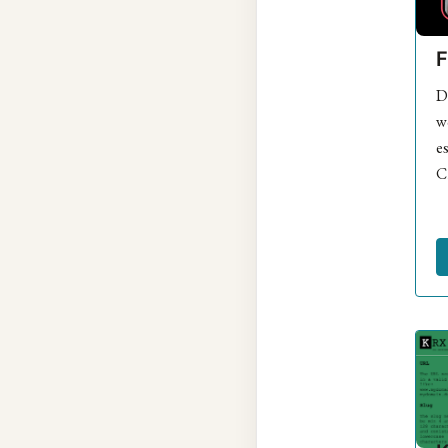
D
wo
e
C