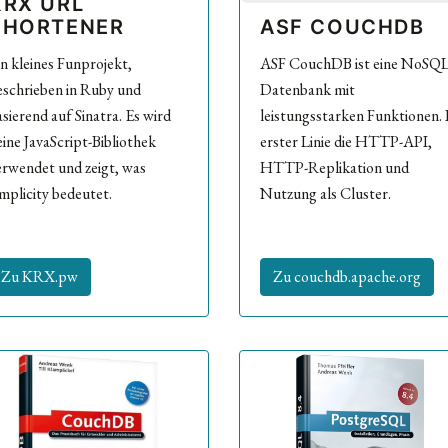
KRX URL
SHORTENER
ASF COUCHDB
in kleines Funprojekt,
ASF CouchDB ist eine NoSQL
eschrieben in Ruby und
Datenbank mit
asierend auf Sinatra. Es wird
leistungsstarken Funktionen. 
eine JavaScript-Bibliothek
erster Linie die HTTP-API,
erwendet und zeigt, was
HTTP-Replikation und
implicity bedeutet.
Nutzung als Cluster.
Zu KRX.pw
Zu couchdb.apache.org