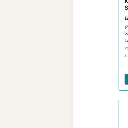
E
g
b
k
v
S