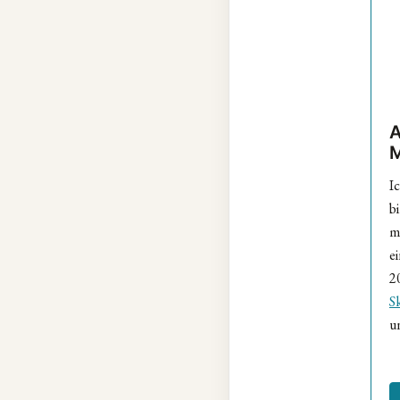
Ic
bi
m
ei
2
S
u