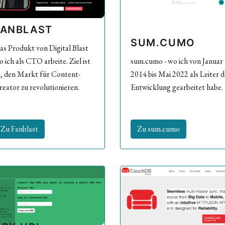
FANBLAST
SUM.CUMO
as Produkt von Digital Blast
 ich als CTO arbeite. Ziel ist
sum.cumo - wo ich von Januar
s, den Markt für Content-
2014 bis Mai 2022 als Leiter d
reator zu revolutionieren.
Entwicklung gearbeitet habe.
Zu Fanblast
Zu sum.cumo