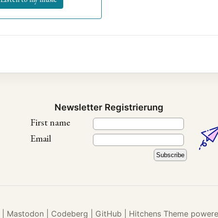
Newsletter Registrierung
First name
Email
|
Mastodon
|
Codeberg
|
GitHub
|
Hitchens Theme
powere