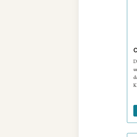
D
u
d
K